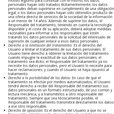
motivo legítimo para continuar con el mismo; los datos
personales hayan sido tratados ilícitamentemente; los datos
personales deban suprimirse en cumplimiento de una obligación
legal; o los datos personales hayan sido obtenidos producto de
una oferta directa de servicios de la sociedad de la información
a un menor de 14 años. Además de suprimir los datos, el
Responsable del tratamiento, teniendo en cuenta la tecnología
disponible y el coste de su aplicación, deberá adoptar medidas
razonables para informar a los responsables que estén
tratando los datos personales de la solicitud del interesado de
supresión de cualquier enlace a esos datos personales.
Derecho a la limitación del tratamiento:
Es el derecho del
Usuario a limitar el tratamiento de sus datos personales. El
Usuario tiene derecho a obtener la limitación del tratamiento
cuando impugne la exactitud de sus datos personales; el
tratamiento sea ilícito; el Responsable del tratamiento ya no
necesite los datos personales, pero el Usuario lo necesite para
hacer reclamaciones; y cuando el Usuario se haya opuesto al
tratamiento.
Derecho a la portabilidad de los datos:
En caso de que el
tratamiento se efectúe por medios automatizados, el Usuario
tendrá derecho a recibir del Responsable del tratamiento sus
datos personales en un formato estructurado, de uso común y
lectura mecánica, y a transmitirlos a otro responsable del
tratamiento. Siempre que sea técnicamente posible, el
Responsable del tratamiento transmitirá directamente los datos
a ese otro responsable.
Derecho de oposición:
Es el derecho del Usuario a que no se