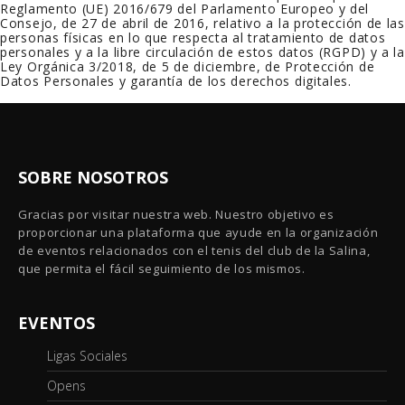
Reglamento (UE) 2016/679 del Parlamento Europeo y del
Consejo, de 27 de abril de 2016, relativo a la protección de las
personas físicas en lo que respecta al tratamiento de datos
personales y a la libre circulación de estos datos (RGPD) y a la
Ley Orgánica 3/2018, de 5 de diciembre, de Protección de
Datos Personales y garantía de los derechos digitales.
SOBRE NOSOTROS
Gracias por visitar nuestra web. Nuestro objetivo es
proporcionar una plataforma que ayude en la organización
de eventos relacionados con el tenis del club de la Salina,
que permita el fácil seguimiento de los mismos.
EVENTOS
Ligas Sociales
Opens